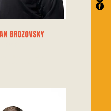
AN BROZOVSKY
COACH
gewöhnliches ist jemals ohne
us zustande gekommen.”