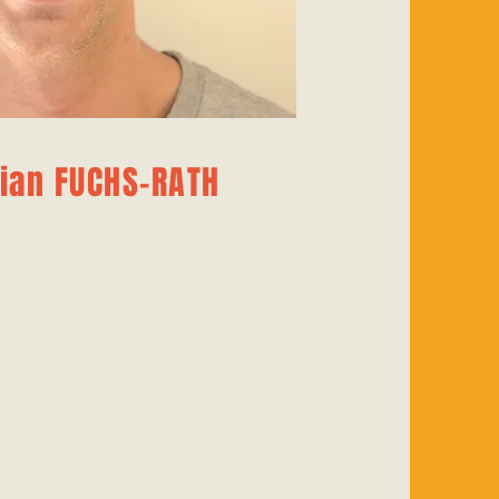
rian FUCHS-RATH
Team Arzt
diziner mit Spezialisierung im
 Sportmedizin sowie meinem
en sportlichen Engagement
 Inlinehockey) stehe ich den
 Ansprechpartner bei sämtlichen
itlichen Problemen und
ischen Fragestellungen zur
Verfügung.