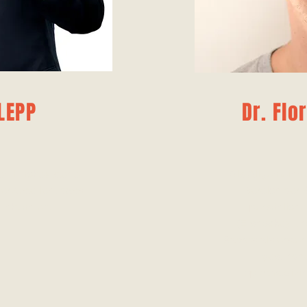
LEPP
Dr. Flo
en Hockey stehe
Als Allgemeinme
herzustellen, dass
Bereich der
nktioniert.
persönlich
(Eishockey und
Sabres als erster
gesundhe
sportmedizin