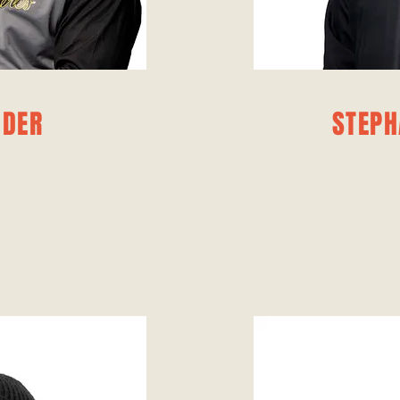
ÖDER
STEPH
mmens liegt im
„Nichts Außer
Optimism