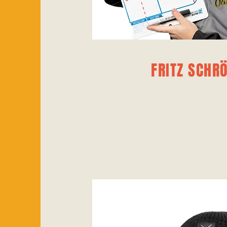
FRITZ SCHR
COACH
„Das Geheimnis des Voranko
Anfangen“