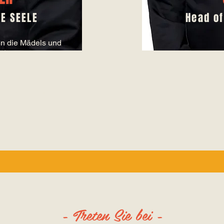
TE SEELE
Head o
 in die Mädels und
elle medizinische
he Unterstützung.
ie mit kleinen
igste, was ich
halt – und den
 Freude und aus
.
- Treten Sie bei -