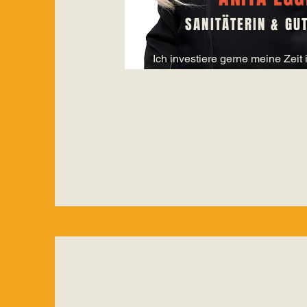
SANITÄTERIN & GU
Ich investiere gerne meine Zeit
biete ihnen sowohl profession
Versorgung als auch persönlic
Darüber hinaus betreue ich s
Aufmerksamkeiten. Das Wicht
ihnen geben kann, ist Rück
schenke ich ihnen mit voller
tiefstem Herzen