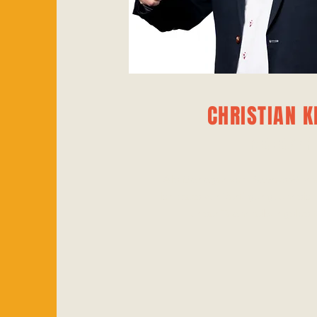
CHRISTIAN K
MANAGER
Als Manager von Sabres Wom
ich stets zur Verfügung, um sic
unser Team reibungslos fu