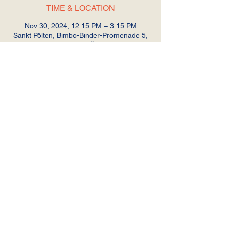
TIME & LOCATION
Nov 30, 2024, 12:15 PM – 3:15 PM
Sankt Pölten, Bimbo-Binder-Promenade 5,
3100 St. Pölten, Österreich
GUESTS
+ 2 other guests
SHARE THIS EVENT
© 2024 Sabres Women`s Hockey