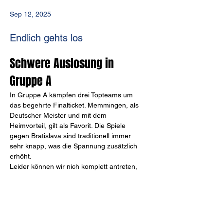
Sep 12, 2025
Endlich gehts los
Schwere Auslosung in 
Gruppe A
In Gruppe A kämpfen drei Topteams um 
das begehrte Finalticket. Memmingen, als 
Deutscher Meister und mit dem 
Heimvorteil, gilt als Favorit. Die Spiele 
gegen Bratislava sind traditionell immer 
sehr knapp, was die Spannung zusätzlich 
erhöht.
Leider können wir nich komplett antreten, 
dennoch sind wir froh, dass es endlich 
losgeht. Wir freuen uns auf zwei starke 
Spiele und hoffen auf spannende 
Begegnungen!