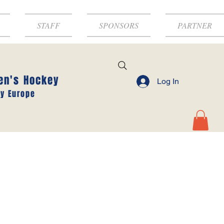
STAFF
SPONSORS
PARTNER
en's Hockey
Log In
y Europe