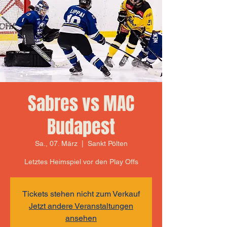
Sabres vs MAC
Budapest
Sa., 07. März
  |  
Sankt Pölten
Letztes Heimspiel vor den Play Offs
Tickets stehen nicht zum Verkauf
Jetzt andere Veranstaltungen
ansehen