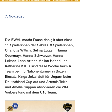
7. Nov. 2025
Die EWHL macht Pause das gilt aber nicht 
11 Spielerinnen der Sabres. 8 Spielerinnen, 
Charlotte Wittich, Selma Luggin, Hanna 
Obermayr, Hanna Schwarzer, Hanna 
Leitner, Lena Artner, Meilan Haberl und 
Katharina Killius sind diese Woche beim A 
Team beim 3 Nationenturnier in Bozen im 
Einsatz. Kinga Jokai läuft für Ungarn beim 
Deutschland Cup auf und Artemis Tekin 
und Amelie Suppan absolvieren die WM 
Vorbereitung mit dem U18 Team.