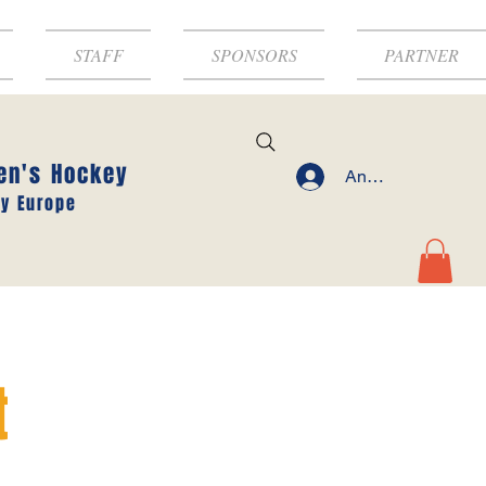
STAFF
SPONSORS
PARTNER
en's Hockey
Anmelden
y Europe
t