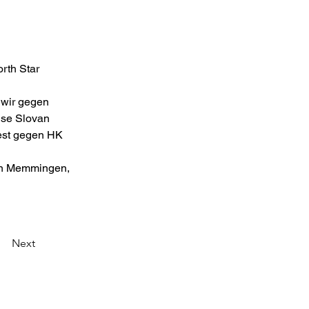
rth Star 
 wir gegen 
se Slovan 
est gegen HK 
in Memmingen, 
Next