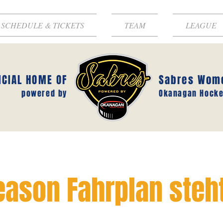
SCHEDULE & TICKETS
TEAM
LEAGUE
ICIAL HOME OF
Sabres Wom
powered by
Okanagan Hocke
eason Fahrplan steh