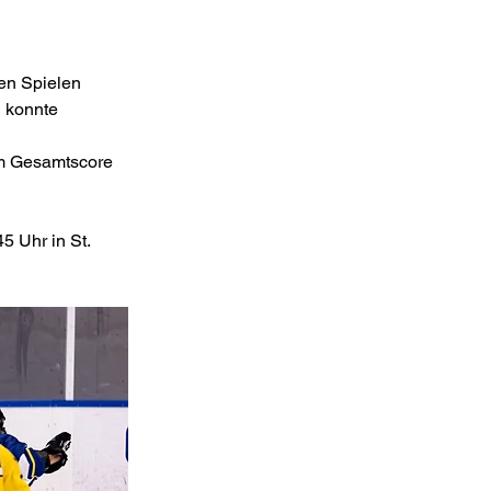
en Spielen 
 konnte 
em Gesamtscore 
 Uhr in St. 