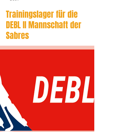
Trainingslager für die
DEBL II Mannschaft der
Sabres